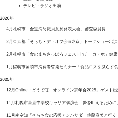
テレビ・ラジオ出演
2026年
4月
札幌市
「全道消防職員意見発表大会」審査委員長
2月
東京都
「そらち・デ・オフ会in東京」トークショー出演
2月
札幌市
「食のまちさっぽろフェストinチ・カ・ホ」健
1月
留萌市
留萌市消費者啓発セミナー「食品ロスを減らす
2025年
12月
Online
「どうで荘 オンライン忘年会2025」ゲスト出
11月
札幌市
星置中学校キャリア講演会「夢を叶えるために
11月
南空知
「そらち食の応援アンバサダー佐藤麻美と行く