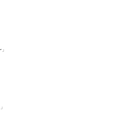
〜」
〜」