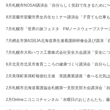
9月
札幌市
NOSAI講演会「自分らしく笑顔で生きるために
8月
室蘭市
室蘭市男女共生セミナー講演会「子育ても仕事
7月
札幌市
「世界の旅フェスタ FMノースウェーブステージ『Sabaai S
7月
網走市
第62回JA北海道厚生連看護師研修会及び講演
7月
札幌市
大和ハウス工業株式会社安全大会講演「安全に
6月
北見市
北見市食育こころの健康づくり講演会「自分ら
2月
美瑛町
美瑛町報徳社主催 実践農業講座「食べる元気は
2月
札幌市
北海道看護協会札幌第一支部支部大会講演会「
2月
Online
ニコニコチャンネル「水曜日のおじさんたち」藤