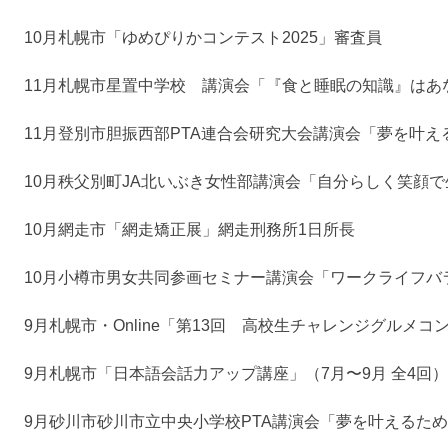
10月
札幌市
「ゆめぴりかコンテスト2025」審査員
11月
札幌市
星置中学校 講演会「『食と睡眠の知識』はあ
11月
登別市
胆振西部PTA連合会研究大会講演会「夢を叶え
10月
秩父別町
JA北いぶき女性部講演会「自分らしく笑顔
10月
網走市
「網走矯正展」網走刑務所1日所長
10月
小樽市
男女共同参画セミナー講演会「ワークライフバ
9月
札幌市・Online
「第13回 高校生チャレンジグルメコ
9月
札幌市
「日本語会話力アップ講座」（7月〜9月 全4回）
9月
砂川市
砂川市立中央小学校PTA講演会「夢を叶えるた