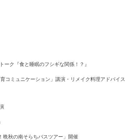
康トーク『食と睡眠のフシギな関係！？』
食育コミュニケーション」講演・リメイク料理アドバイス
演
」
！晩秋の南そらちバスツアー」開催