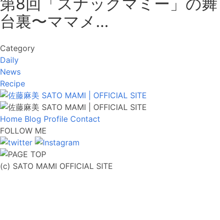
第8回「スナックマミー」の舞
台裏〜ママメ…
Category
Daily
News
Recipe
Home
Blog
Profile
Contact
FOLLOW ME
(c) SATO MAMI OFFICIAL SITE