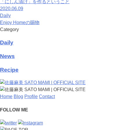
「にしん漬け」を作るということ
2020.06.09
Daily
Enjoy Homeの賜物
Category
Daily
News
Recipe
Home
Blog
Profile
Contact
FOLLOW ME